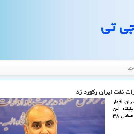
جی تی
نرژی
ران اظهار
 سه پایانه این
شركت در كشور پهلو داده كه نسبت به سال ۹۵، معادل ۳۸