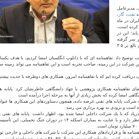
، مدیرعامل
ه
نفت
،
گاز
،
ران در ماه
ز را ثبت كرده است،
بد؛ این در
 سر گرفته
شده كه تابحال ۷۱ نفتكش در پایانه نفتی شمال، تخلیه و بالغ بر ۳.۵
ت توضیح داد: تفاهمنامه ای كه با دانلوپ انگلستان امضا كردیم، با هدف یكس
ركت در این زمینه، صاحب تجربه است و این تفاهمنامه می تواند زمینه ساز
دریافت كرده ایم كه با تفاهمنامه امروز، همكاری های دوطرفه با جدیت بیشتر
ضای تفاهمنامه همكاری پژوهشی با جهاد دانشگاهی خاطرنشان كرد: پایانه ه
شگاهی امضا كرده كه بخش زیادی از آنها به مرحله اجرا درآمده است.
 شركت پایانه های نفتی عرضه داده، همچون دستاوردهای این همكاری ها عنوان
پاد كه با یك شركت داخلی امضا شده بود، اظهار داشت: پایانه های نفتی ب
، بازسازی و نوسازی تأسیسات را مد نظر دارد و با عنایت به بمباران اسكله ۱۴ در دوران جنگ تحم
.
اهمنامه ها و قراردادهای همكاری این شركت با شركت های داخلی و خارجی توض