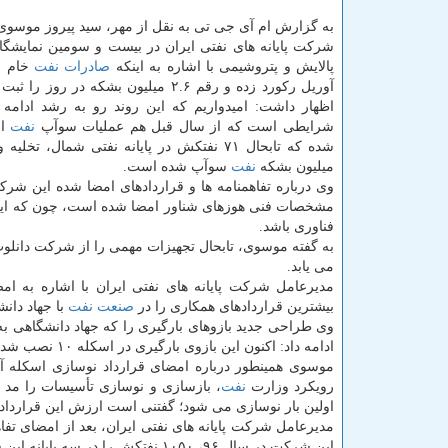
به گزارش ام آی جی تی به نقل از مهر، سید پیروز موسوی
شركت پایانه های نفتی ایران در بیست و سومین نمایشگا
پالایش و پتروشیمی با اشاره به اینكه
صادرات
نفت
خام ای
آوریل ركورد زده و رقم ۲.۶ میلیون بشكه در رو
اظهار داشت: امیدواریم كه این روند رو به رشد ادامه یا
شرایطی است كه از سال قبل هم عملیات سوآپ
نفت
از
میلیون بشكه
نفت
سوآپ شده است.
وی درباره تفاهمنامه ها و قراردادهای امضا شده این شرك
مشخصات فنی هوزهای شناور امضا شده است، چون كه این ش
فناوری باشد.
به گفته موسوی، تابحال تجهیزات مهمی را از شركت دانلوپ 
می یابد.
مدیرعامل شركت پایانه های نفتی ایران با اشاره به ام
بیشترین قراردادهای همكاری را در
صنعت
نفت
با جهاد دان
وی طراحی جدید بازوهای بارگیری را كه جهاد دانشگاهی به
ادامه داد: اكنون این بازوی بارگیری در اسكله ۱۰ نصب شده است و بزودی به بهره برداری می رسد.
موسوی همینطور درباره امضای قرارداد نوسازی اسكله آذر
رویكرد وزارت
نفت
اولین بار نوسازی می شود؛ گفتنی است ارزش این قرارداد ۷۰ میلیارد تومان است
مدیرعامل شركت پایانه های نفتی ایران، بعد از امضای تف
این شركت در سال ۹۶، ۱۰۵۰ نفتكش را در سه پایانه این شركت در كشور پهلو داده كه نسبت به سال ۹۵، ۳۸ درصد رشد داشته است.