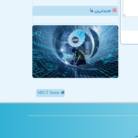
جدیدترین ها
MIGT home
یت