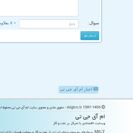
سوال:
= ۷ بعلاوه ۱
اخبار ام آی جی تی
migtco.ir 1397-1405 - حقوق مادی و معنوی سایت ام آی جی تی محفوظ است
ام آی جی تی
وبسایت اقتصادی با تمرکز بر نفت و گاز
MIGT: دروازه‌ای به سوی دنیای انرژی، از نفت و گاز و سوخت فسیلی تا انرژی