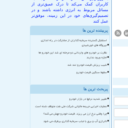
کاربران کمک می‌کند تا درک عمیق‌تری از
مسائل مربوط به انرژی داشته باشند و در
تصمیم‌گیری‌های خود در این زمینه، موفق‌تر
عمل کنند
پربیننده ترین ها
استقبال گسترده سرمایه گذاران از مشارکت در راه اندازی
نیروگاه های خورشیدی
نظارت بر خودرو های وارداتی دو مرحله ای شد این خودرو ها
اجازه ورود ندارند
شیب ریزش قیمت خودرو تند شد
سقوط سنگین قیمت خودرو
پربحث ترین ها
تغییر شدید نرخها در بازار خودرو
عملیات اجرایی جریمه مالیاتی شرکت ملی نفت متوقف شده است
چرا وقتی نرخ ارز می ریزد، قیمت خودرو جهش می کند؟
ناترازی آب و برق با جذب سرمایه گذاری برطرف می شود