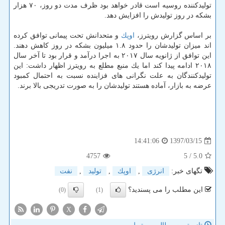
تولیدكننده روسیه است قادر خواهد بود ظرف مدت دو روز، ۷۰ هزار
بشكه در روز تولیدش را افزایش دهد.
بر اساس گزارش رویترز،
اوپك
و متحدانش تحت پیمانی توافق كرده
اند میزان تولیدشان را حدود ۱.۸ میلیون بشكه در روز كاهش دهند.
این توافق از ژانویه سال ۲۰۱۷ به اجرا درآمد و قرار بود تا آخر سال
۲۰۱۸ ادامه پیدا كند اما یك منبع مطلع به رویترز اظهار داشت: این
تولیدكنندگان به علت نگرانی های فزاینده نسبت به احتمال كمبود
عرضه به بازار، آماده هستند تولیدشان را به صورت تدریجی بالا برند.
1397/03/15
14:41:06
4757
/ 5
5.0
تگهای خبر:
انرژی
,
اوپك
,
تولید
,
نفت
این مطلب را می پسندید؟
(0)
(1)
X