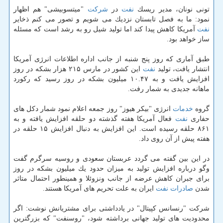
تونی نونان، مدیر ریسك
نفت
در
شركت
"میتسوبیشی" هم اظهار
نمود: ما به فصل تابستان نزدیك می شویم و تصور می كنم ذخایر
نفت
آمریكا كاهش پیدا كند اما تولید شیل رو به رشد است كه مسئله
ساز خواهد بود.
طبق آماری كه روز پنج شنبه از جانب اداره اطلاعات انرژی آمریكا
انتشار یافت، تولید
نفت
این كشور در مارس ۲۱۵ هزار بشكه در روز
افزایش یافت و به ۱۰.۴۷ میلیون بشكه در روز رسید كه ركورد
ماهانه جدیدی به شمار رفت.
گروه
خدمات
انرژی "بیكر هیوز" روز جمعه اعلام نمود شمار دكل های
حفاری
نفت
فعال آمریكا هفته گذشته دو حلقه افزایش یافته و به
۸۶۱ حلقه رسیده است. این افزایش به دنبال افزایش ۱۵ حلقه در
هفته پیش از آن روی داد.
در این بین گفته می گردد عربستان سعودی و روسیه سرگرم گفت
وگو درباره افزایش تولید به میزان حدود یك میلیون بشكه در روز
برای جبران كاهش عرضه از جانب ونزوئلا و همینطور احتمال متاثر
شدن
صادرات
نفت
ایران به علت تحریم های آمریكا هستند.
شركت "رنسانس كپیتال" در یادداشتی برای مشتریانش نوشت: اگر
محدودیت های تولید جهانی برداشته شود، "روسنفت" كه بزرگترین