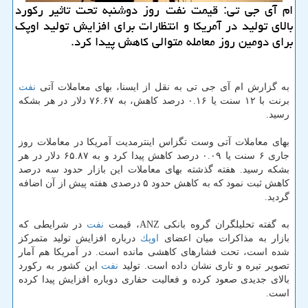
ام آی جی تی: قیمت نفت روز دوشنبه تحت تاثیر ركورد
بالای تولید در آمریكا و انتظارات برای افزایش تولید اوپك
برای دومین روز معامله متوالی كاهش پیدا كرد.
به گزارش ام آی جی تی به نقل از ایسنا، بهای معاملات آتی
نفت
برنت با ۱۲ سنت یا ۰.۱۶ درصد كاهش، به ۷۶.۶۷ دلار در هر بشكه
رسید.
بهای معاملات آتی وست تگزاس اینترمدیت آمریكا در معاملات روز
جاری ۶ سنت یا ۰.۰۹ درصد كاهش پیدا كرد و به ۶۵.۸۷ دلار در هر
بشكه رسید. هفته گذشته بهای معاملات این بازار حدود سه درصد
كاهش ثبت نمود كه به كاهش حدود ۵ درصدی هفته پیش از آن اضافه
گردید.
به گفته تحلیلگران گروه بانكی ANZ، قیمت
نفت
در شرایطی كه
بازار به مذاكرات میان اعضای
اوپك
درباره افزایش تولید متمركز
شده است، تحت فشارهای كاهشی مانده است. در آمریكا هم آمار
تصویر تیره و تاری نشان داده است. تولید
نفت
این كشور به ركورد
بالای جدیدی صعود كرده و فعالیت حفاری دوباره افزایش پیدا كرده
است.