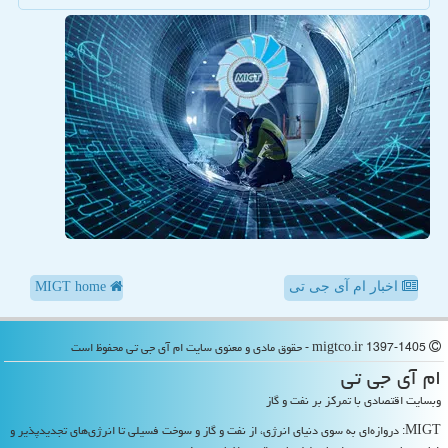
اخبار ام آی جی تی
MIGT home
migtco.ir 1397-1405 - حقوق مادی و معنوی سایت ام آی جی تی محفوظ است
ام آی جی تی
وبسایت اقتصادی با تمرکز بر نفت و گاز
MIGT: دروازه‌ای به سوی دنیای انرژی، از نفت و گاز و سوخت فسیلی تا انرژی‌های تجدیدپذیر و