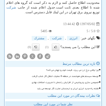
محدودیت اطلاع حاصل كنند و لازم به ذكر است كه گروه های اعلام
شده تا اطلاع بعدی ثابت است.جدول اعلام شده از جانب
شركت
توزیع نیروی برق تهران در این لینك قابل دسترس است.
1397/05/02
13:44:42
5405
/ 5
5.0
تگهای خبر:
انرژی
,
شركت
,
مشترك
این مطلب را می پسندید؟
(0)
(1)
X
تازه ترین مطالب مرتبط
چرا وقتی نرخ ارز می ریزد، قیمت خودرو جهش می کند؟
توسعه سیستم های هوشمند در منطقه 8 عملیات انتقال گاز شتاب گرفت
خصوصی سازی پتروشیمی از افزایش راندمان تا ضرورت اصلاحات نهادی
نقشه راه جدید انرژی ایران و ارمنستان تجارت گاز توسعه می یابد
نظرات بینندگان در مورد این مطلب
نظر شما در مورد این مطلب