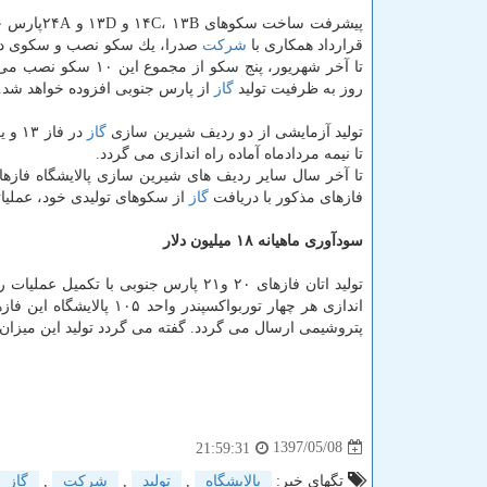
پیشرفت ساخت سكوهای ۱۴C، ۱۳B و ۱۳D و ۲۴Aپارس جنوبی در یارد
قرارداد همكاری با
شركت
صدرا، یك سكو نصب و سكوی دوم
روز به ظرفیت تولید
گاز
از پارس جنوبی افزوده خواهد شد.
تولید آزمایشی از دو ردیف شیرین سازی
گاز
در فاز ۱۳ و یك ردیف از فازهای ۲۲ تا ۲۴ شروع شده و ردیف دوم فراورش
تا نیمه مردادماه آماده راه اندازی می گردد.
فازهای مذكور با دریافت
گاز
از سكوهای تولیدی خود، عملیا
سودآوری ماهیانه ۱۸ میلیون دلار
تولید اتان فازهای ۲۰ و۲۱ پارس جنوبی ب
پتروشیمی ارسال می گردد. گفته می گردد تولید این میزان اتان، ماهیانه حدود ۱۸ میلیون دلار سودآوری در صنا
1397/05/08
21:59:31
تگهای خبر:
پالایشگاه
,
تولید
,
شركت
,
گاز