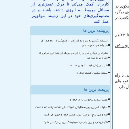
کاربران کمک می‌کند تا درک عمیق‌تری از
ی ایران بیش از ۹۰ است و از مجموع ۱۰ سكوی در
مسائل مربوط به انرژی داشته باشند و در
ی دیگر،
تصمیم‌گیری‌های خود در این زمینه، موفق‌تر
لیارد فوت مكعب در
عمل کنند
پربیننده ترین ها
فازهای ۲۲ تا ۲۴ هم
استقبال گسترده سرمایه گذاران از مشارکت در راه اندازی
نیروگاه های خورشیدی
اه هم پالایشگاه
نظارت بر خودرو های وارداتی دو مرحله ای شد این خودرو ها
اجازه ورود ندارند
شیب ریزش قیمت خودرو تند شد
سقوط سنگین قیمت خودرو
د. با راه
 فازهای ۲۰ و ۲۱ پارس جنوبی به مجتمع های
پربحث ترین ها
تغییر شدید نرخها در بازار خودرو
عملیات اجرایی جریمه مالیاتی شرکت ملی نفت متوقف شده است
چرا وقتی نرخ ارز می ریزد، قیمت خودرو جهش می کند؟
ناترازی آب و برق با جذب سرمایه گذاری برطرف می شود