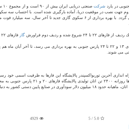
شركت
صنعتی دریای
 جهت نصب در موقعیت دریا، آماده بارگیری شده است. با احتساب سه سكو
تا آخر شهریور، پنج سكو از مجموع این ۱۰ سكو نصب می گردد. با بهره برداری از ۶ سكوی گازی جدید تا آخر سال، سه می
گاز
تا آخر سال سایر ردیف های شیرین سازی پالایشگاه فازهای ۱۳ و ۲۲ تا ۲۴ پارس جنوبی به بهره برداری می رسد، تا آخر آبان م
تی می شوند.
ا تكمیل عملیات راه اندازی آخرین توربواكسپندر پالایشگاه این فازها به ظرفیت اسمی خود رسی
اندازی هر چهار توربواكسپندر واحد ۱۰۵ پالایشگاه این فازها روزانه ۲۴۰۰ تن اتان تولیدی پالایشگاه
یع پایین دستی كشور به دنبال دارد.
4929
/ 5
5.0