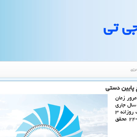
جی تی
نرژی
مرور زمان
سال جاری
طبق وعده از پیش اعلام شده، در مجموع برداشت روزانه ۳
میلیارد فوت مكعب گاز از فازهای ۱۳، ۱۴و ۲۲-۲۴ محقق