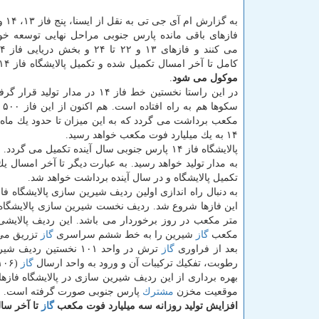
فازهای باقی مانده پارس جنوبی مراحل نهایی توسعه 
كامل تا آخر امسال تكمیل شده و تكمیل پالایشگاه فاز ۱۴ به سال ۹۸
موكول می شود
.
در این راستا نخستین خط فاز ۱۴ در مدار تولی
سكوه
۱۴ به یك میلیارد فوت مكعب خواهد رسید.
به مدار تولید خواهد رسید. به عبارت دیگر تا آخر امسال 
تكمیل پالایشگاه و در سال آینده برداشت خواهد شد.
به دنبال راه اندازی اولین ردیف شیرین سازی پالایشگاه فازهای ۲۲، ۲۳ و ۲۴ پارس جنوبی
این فازها شروع شد. ردیف نخست شیرین سازی پالایشگاه فازهای ۲۲، ۲۳ و ۲۴ پارس جنوبی، از 
متر مكعب در روز برخوردار می باشد. این ردیف پالایشی
مكعب
گاز
شیرین را به خط ششم سراسری
گاز
تزریق می 
بعد از فراوری
گاز
ترش در واحد ۱۰۱ نخستین ردیف شیرین سازی،
رطوبت، تفكیك تركیبات آن و ورود به واحد ارسال
گاز
(۱۰۶)، تزریق با فشار ۸۶ بار به شبكه سراسری شروع شده است.
موقعیت مخزن
مشترك
پارس جنوبی صورت گرفته است.
افزایش تولید روزانه سه میلیارد فوت مكعب
گاز
تا آخر سا