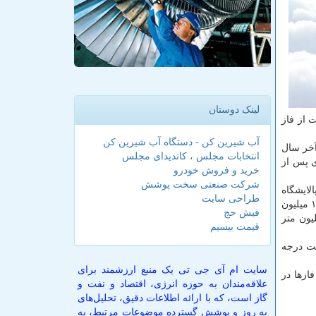
لینک دوستان
برداشت از فاز
آب شیرین کن - دستگاه آب شیرین کن
 است و تا آخر سال
انتخابات مجلس ، کاندیدای مجلس
ی پس از
خرید و فروش خودرو
شرکت صنعتی سخت پوشش
لایشگاه
طراحی سایت
شیرین با ظرفیت ۱۲.۵ میلیون
فیش حج
ی ۶، ۷ و ۸ پارس جنوبی، حدود ۷میلیون متر
قیمت بیسیم
از تثبیت درجه
سایت ام آی جی تی یک منبع ارزشمند برای
ل این فازها در
علاقه‌مندان به حوزه انرژی، اقتصاد و نفت و
گاز است، که با ارائه اطلاعات دقیق، تحلیل‌های
به روز و پوشش گسترده موضوعات مرتبط، به