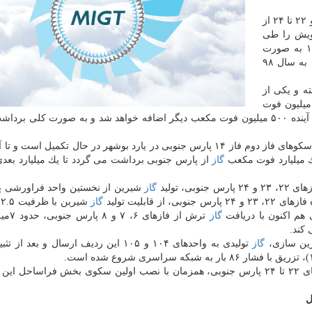
به گزارش ام آی جی تی به نقل از ایسنا، پنج فاز ۱۳، ۱۴ و ۲۲ تا ۲۴ از
خویش را طی
می كنند و فازهای ۱۳ و ۲۲ تا ۲۴ و بخش دریایی فاز ۱۴ به صورت
د قرار گرفته و یكی از
ا هم به راه افتاده است. هم اكنون از این فاز ۵۰۰ میلیون فوت
مكعب برداشت می گردد كه به این میزان تا حدود یك ماه آینده ۵۰۰ میلیون فوت مكعب دیگر اضافه خواهد شد و به صورت كلی 
پالایشگاه فاز ۱۴ پارس جنوبی سال آینده تكمیل می گردد. سكوهای فاز دوم فاز ۱۴ پارس جنوبی در یارد بوشهر در حال تكمیل
یك میلیارد فوت مكعب
گاز
از پارس جنوبی برداشت می گردد تا یك میلیارد بعد
، تولید
گاز
شیرین از نخستین واحد فراورشی پا
قابلیت تولید
گاز
 هم اكنون با دریافت
گاز
ترش از فازها
كند.
گاز
تولیدی به واحدهای ۱۰۴ و ۱۰۵ این ردیف ارسال و بعد 
بهره برداری از این ردیف شیرین سازی در پالایشگاه فازهای ۲۲ تا ۲۴ پارس جنوبی، همزمان با نصب اولین سكوی بخش فراساح
ل