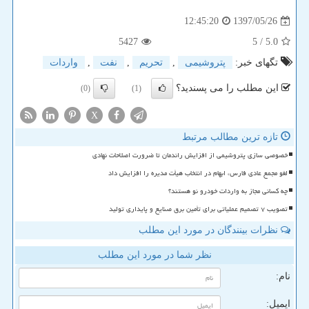
1397/05/26
12:45:20
5427
/ 5
5.0
تگهای خبر:
پتروشیمی
,
تحریم
,
نفت
,
واردات
این مطلب را می پسندید؟
(0)
(1)
X
تازه ترین مطالب مرتبط
خصوصی سازی پتروشیمی از افزایش راندمان تا ضرورت اصلاحات نهادی
لغو مجمع عادی فارس، ابهام در انتخاب هیأت مدیره را افزایش داد
چه کسانی مجاز به واردات خودرو نو هستند؟
تصویب ۷ تصمیم عملیاتی برای تأمین برق صنایع و پایداری تولید
نظرات بینندگان در مورد این مطلب
نظر شما در مورد این مطلب
نام:
ایمیل: