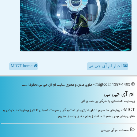
اخبار ام آی جی تی
MIGT home
migtco.ir 1397-1405 - حقوق مادی و معنوی سایت ام آی جی تی محفوظ است
ام آی جی تی
وبسایت اقتصادی با تمرکز بر نفت و گاز
MIGT: دروازه‌ای به سوی دنیای انرژی، از نفت و گاز و سوخت فسیلی تا انرژی‌های تجدیدپذیر و
فناوری‌های نوین، همراه با تحلیل‌های دقیق و اخبار به روز
صفحات ام آی جی تی