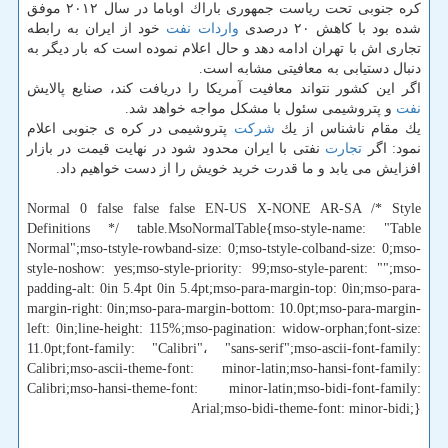
كره جنوبی تحت ریاست جمهوری باراك اوباما در سال ۲۰۱۲ موفق
شده بود با كاهش ۲۰ درصدی
واردات
نفت
خود از ایران به رابطه
تجاری اش با تهران ادامه دهد و حال اعلام نموده است كه بار دیگر به
دنبال دستیابی به معافیتی مشابه است.
اگر این كشور نتواند معافیت آمریكا را دریافت كند، صنایع پالایش
نفت
و پتروشیمی سئول با مشكل مواجه خواهد شد.
یك مقام ناشناس از یك
شركت
پتروشیمی در كره ی جنوبی اعلام
نمود: اگر
تجارت
نفتی با ایران محدود شود در نهایت قیمت در بازار
افزایش می یابد و ما قدرت خرید خویش را از دست خواهیم داد.
Normal 0 false false false EN-US X-NONE AR-SA /* Style
Definitions */ table.MsoNormalTable{mso-style-name: "Table
Normal";mso-tstyle-rowband-size: 0;mso-tstyle-colband-size: 0;mso-
style-noshow: yes;mso-style-priority: 99;mso-style-parent: "";mso-
padding-alt: 0in 5.4pt 0in 5.4pt;mso-para-margin-top: 0in;mso-para-
margin-right: 0in;mso-para-margin-bottom: 10.0pt;mso-para-margin-
left: 0in;line-height: 115%;mso-pagination: widow-orphan;font-size:
11.0pt;font-family: "Calibri"، "sans-serif";mso-ascii-font-family:
Calibri;mso-ascii-theme-font: minor-latin;mso-hansi-font-family:
Calibri;mso-hansi-theme-font: minor-latin;mso-bidi-font-family:
Arial;mso-bidi-theme-font: minor-bidi;}