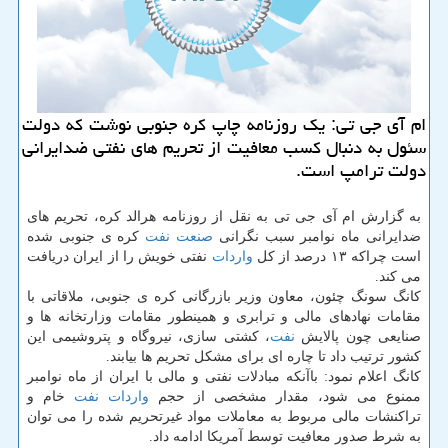
ام آی جی تی: یك روزنامه چاپ كره جنوبی نوشت كه دولت
سئول به دنبال كسب معافیت از تحریم های نفتی ضدایرانی
دولت ترامپ است.
به گزارش ام آی جی تی به نقل از روزنامه هرالد كره، تحریم های
ضدایرانی ماه نوامبر سبب نگرانی
صنعت
نفت
كره ی جنوبی شده
است چراكه ۱۳ درصد از كل
واردات
نفتی خویش را از ایران دریافت
می كند.
كانگ سونگ چئون، معاون وزیر بازرگانی كره ی جنوبی، ملاقاتی با
مقامات نهادهای مالی و ترابری و همینطور مقامات وزارتخانه ها و
صنایعی چون پالایش
نفت
، كشتی سازی، نیروگاه و پتروشیمی این
كشور ترتیب داد تا چاره ای برای مشكل تحریم ها بیابند.
كانگ اعلام نمود: باآنكه مبادلات نفتی و مالی با ایران از ماه نوامبر
ممنوع می شود، مقدار مشخصی از حجم
واردات
نفت
خام و
تراكنشات مالی مربوط به معاملات مواد غیرتحریم شده را می توان
به شرط صدور معافیت توسط آمریكا ادامه داد.