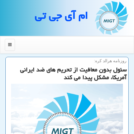
ام آی جی تی
منو
روزنامه هرالد كره:
سئول بدون معافیت از تحریم های ضد ایرانی
آمریكا، مشكل پیدا می كند