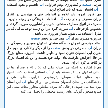
شرب،
صنعت
و كشاورزی توهم فراوانی
آب
داشتیم و نحوه استفاده
از
آب
اشتباه است كه باید اصلاح گردد.
وی افزود: امروز باید علاوه بر اقدامات فنی و مهندسی در كنترل
میزان مصرف و هدر رفت
آب
، اقدامات فرهنگی در زمینه مدیریت
مصرف در انواع مصارف صنعتی، شرب و كشاورزی صورت گرفته و
بخصوص بازچرخانی
آب
صورت گیرد. در این زمینه توجه به آبی كه در
منازل استفاده می شود، بسیار ضروری می باشد.
ضرورت ممیزی میزان
آب
مصرفی در بخش
صنعت
استاد مهندسی عمران دانشگاه صنعتی اصفهان ممیزی و رسیدگی به
میزان
آب
مصرفی در بخش
صنعت
را از دیگر راهكارهای مهم حل
بحران آبی اصفهان عنوان نمود و اظهار داشت: امروزه صنایع بزرگ
در حال افزایش ظرفیت های تولید خود هستند و این یك اشتباه بزرگ
در فلات مركزی ایران است.
وی با اشاره به اینكه چرا صنایع ملی كه 60 تا 70 درصد آن ها در
استان اصفهان مستقر هستند باید از
آب
استانی استفاده كنند، اظهار
نمود: صنایع فولاد، سیمان، پتروشیمی، فرآورده های نفتی و
پالایشگاهی در استان اصفهان مستقر بوده و از منابع
آب
این استان
بهره مند می شوند، درحالی كه مردم مناطق مجاور تبعات منفی این
صنایع همچون آلودگی های زیست محیطی را تحمل می كنند.