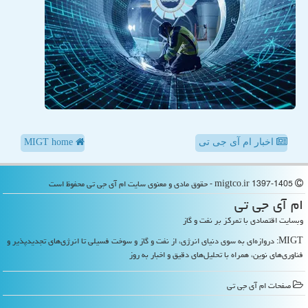
اخبار ام آی جی تی
MIGT home
migtco.ir 1397-1405 - حقوق مادی و معنوی سایت ام آی جی تی محفوظ است
ام آی جی تی
وبسایت اقتصادی با تمرکز بر نفت و گاز
MIGT: دروازه‌ای به سوی دنیای انرژی، از نفت و گاز و سوخت فسیلی تا انرژی‌های تجدیدپذیر و
فناوری‌های نوین، همراه با تحلیل‌های دقیق و اخبار به روز
صفحات ام آی جی تی