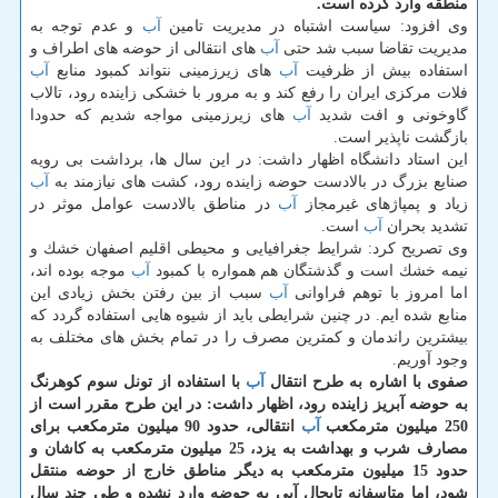
منطقه وارد كرده است.
وی افزود: سیاست اشتباه در مدیریت تامین
آب
و عدم توجه به
مدیریت تقاضا سبب شد حتی
آب
های انتقالی از حوضه های اطراف و
استفاده بیش از ظرفیت
آب
های زیرزمینی نتواند كمبود منابع
آب
فلات مركزی ایران را رفع كند و به مرور با خشكی زاینده رود، تالاب
گاوخونی و افت شدید
آب
های زیرزمینی مواجه شدیم كه حدودا
بازگشت ناپذیر است.
این استاد دانشگاه اظهار داشت: در این سال ها، برداشت بی رویه
صنایع بزرگ در بالادست حوضه زاینده رود، كشت های نیازمند به
آب
زیاد و پمپاژهای غیرمجاز
آب
در مناطق بالادست عوامل موثر در
تشدید بحران
آب
است.
وی تصریح كرد: شرایط جغرافیایی و محیطی اقلیم اصفهان خشك و
نیمه خشك است و گذشتگان هم همواره با كمبود
آب
موجه بوده اند،
اما امروز با توهم فراوانی
آب
سبب از بین رفتن بخش زیادی این
منابع شده ایم. در چنین شرایطی باید از شیوه هایی استفاده گردد كه
بیشترین راندمان و كمترین مصرف را در تمام بخش های مختلف به
وجود آوریم.
صفوی با اشاره به طرح انتقال
آب
با استفاده از تونل سوم كوهرنگ
به حوضه آبریز زاینده رود، اظهار داشت: در این طرح مقرر است از
250 میلیون مترمكعب
آب
انتقالی، حدود 90 میلیون مترمكعب برای
مصارف شرب و بهداشت به یزد، 25 میلیون مترمكعب به كاشان و
حدود 15 میلیون مترمكعب به دیگر مناطق خارج از حوضه منتقل
شود، اما متاسفانه تابحال آبی به حوضه وارد نشده و طی چند سال