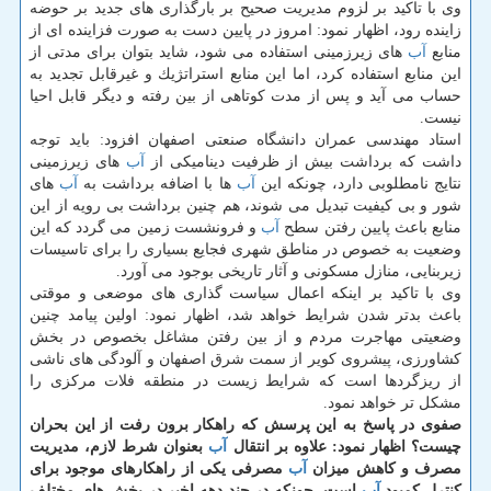
وی با تاكید بر لزوم مدیریت صحیح بر بارگذاری های جدید بر حوضه
زاینده رود، اظهار نمود: امروز در پایین دست به صورت فزاینده ای از
منابع
آب
های زیرزمینی استفاده می شود، شاید بتوان برای مدتی از
این منابع استفاده كرد، اما این منابع استراتژیك و غیرقابل تجدید به
حساب می آید و پس از مدت كوتاهی از بین رفته و دیگر قابل احیا
نیست.
استاد مهندسی عمران دانشگاه صنعتی اصفهان افزود: باید توجه
داشت كه برداشت بیش از ظرفیت دینامیكی از
آب
های زیرزمینی
نتایج نامطلوبی دارد، چونكه این
آب
ها با اضافه برداشت به
آب
های
شور و بی كیفیت تبدیل می شوند، هم چنین برداشت بی رویه از این
منابع باعث پایین رفتن سطح
آب
و فرونشست زمین می گردد كه این
وضعیت به خصوص در مناطق شهری فجایع بسیاری را برای تاسیسات
زیربنایی، منازل مسكونی و آثار تاریخی بوجود می آورد.
وی با تاكید بر اینكه اعمال سیاست گذاری های موضعی و موقتی
باعث بدتر شدن شرایط خواهد شد، اظهار نمود: اولین پیامد چنین
وضعیتی مهاجرت مردم و از بین رفتن مشاغل بخصوص در بخش
كشاورزی، پیشروی كویر از سمت شرق اصفهان و آلودگی های ناشی
از ریزگردها است كه شرایط زیست در منطقه فلات مركزی را
مشكل تر خواهد نمود.
صفوی در پاسخ به این پرسش كه راهكار برون رفت از این بحران
چیست؟ اظهار نمود: علاوه بر انتقال
آب
بعنوان شرط لازم، مدیریت
مصرف و كاهش میزان
آب
مصرفی یكی از راهكارهای موجود برای
كنترل كمبود
آب
است، چونكه در چند دهه اخیر در بخش های مختلف