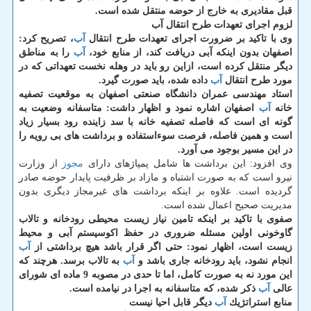
قبل مقادیری به خارج از حوضه منتقل شده است.
لزوم اجرای تعهدات طرح انتقال آب
وی با تاكید بر ضرورت اجرای تعهدات طرح انتقال
آب
، تصریح كرد:
اصفهان بدون اینكه آبی دریافت كند، از منابع خود،
آب
را به مناطق
دیگر منتقل كرده است، ازاین رو باید در وهله نخست تعهداتی كه در
مورد طرح انتقال
آب
داده شده، باید صورت گیرد.
استاد مهندسی عمران دانشگاه صنعتی اصفهان به موقعیت تصفیه
خانه
آب
اصفهان اشاره نمود و اظهار داشت: متاسفانه وضعیت به
گونه ای است كه فاصله تصفیه خانه با سد زاینده رود بسیار زیاد
است و همین فاصله، فرصت سوءاستفاده و برداشت های بی رویه را
در این مسیر بوجود می آورد.
وی افزود: این برداشت ها شامل پمپاژهای دارای
مجوز
از وزارت
نیرو است كه به صورت اشتباه و مازاد بر ظرفیت پایدار حوضه صادر
گردیده است. علاوه بر اینكه برداشت های غیرمجاز دیگری بدون
مدیریت صحیح اعمال شده است.
صفوی با تاكید بر اینكه تامین نیاز زیست محیطی رودخانه و تالاب
گاوخونی اولین مسئله ضروری در حفظ اكوسیستم آبی و محیط
زیست است، اظهار نمود: حتی اگر قرار باشد هیچ برداشتی از
آب
انجام نشود، باید رودخانه جاری باشد و
آب
به تالاب برسد. هرچند كه
این مورد نه به صورت كامل، اما تا حدی در مصوبه 9 ماده ای شورای
عالی
آب
ذكر شده، كه متاسفانه به اجرا در نیامده است.
منابع استراتژیك
آب
دیگر قابل احیا نیست