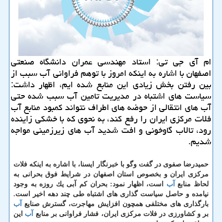
ام آی جی تی: استاد مهندسی عمران دانشگاه صنعتی
اصفهان با اشاره به اینكه امروز با توهم فراوانی آب سبب از
بین رفتن بخش زیادی این منابع شده ایم، اظهار داشت:
سیاست های اشتباه در مدیریت تامین آب سبب شده حتی
آب های انتقالی از حوضه های اطراف نتواند كمبود منابع آب
فلات مركزی ایران را رفع كند، به نحوی كه با خشكی زاینده
رود، تالاب گاوخونی و افت شدید آب های زیرزمینی مواجه
شدیم.
حمیدرضا صفوی در گفت وگو با خبرنگار ایسنا، با اشاره به اینكه فلات
مركزی ایران و بخصوص استان اصفهان در شرایط فوق بحرانی به
لحاظ منابع
آب
است، اظهار نمود: بحران كم آبی یك روزه به وجود
نیامده و حاصل سیاست گذاری های اشتباه طی چند دهه اخیر است.
بارگذاری های مختلفی همچون افزایش مهاجرت، گسترش صنایع
آب
بر و كشاورزی در فلات مركزی ایران، فشار فراوانی بر منابع
آب
این