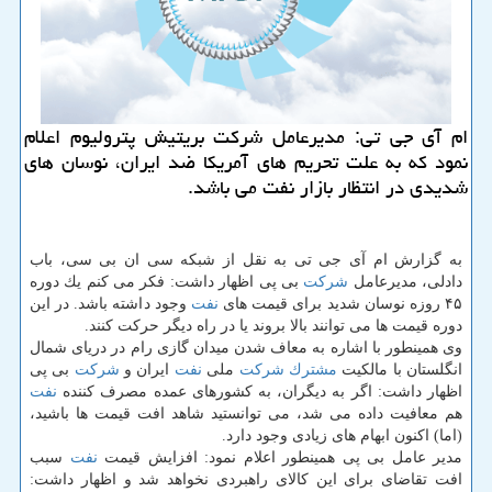
ام آی جی تی: مدیرعامل شركت بریتیش پترولیوم اعلام
نمود كه به علت تحریم های آمریكا ضد ایران، نوسان های
شدیدی در انتظار بازار نفت می باشد.
به گزارش ام آی جی تی به نقل از شبكه سی ان بی سی، باب
دادلی، مدیرعامل
شركت
بی پی اظهار داشت: فكر می كنم یك دوره
۴۵ روزه نوسان شدید برای قیمت های
نفت
وجود داشته باشد. در این
دوره قیمت ها می توانند بالا بروند یا در راه دیگر حركت كنند.
وی همینطور با اشاره به معاف شدن میدان گازی رام در دریای شمال
انگلستان با مالكیت
مشترك
شركت
ملی
نفت
ایران و
شركت
بی پی
اظهار داشت: اگر به دیگران، به كشورهای عمده مصرف كننده
نفت
هم معافیت داده می شد، می توانستید شاهد افت قیمت ها باشید،
(اما) اكنون ابهام های زیادی وجود دارد.
مدیر عامل بی پی همینطور اعلام نمود: افزایش قیمت
نفت
سبب
افت تقاضای برای این كالای راهبردی نخواهد شد و اظهار داشت: