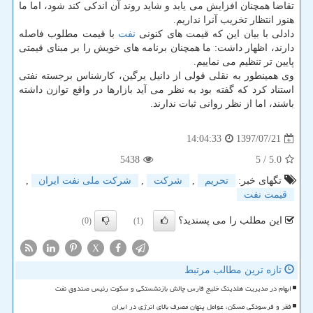
تقاضا همچنان افزایش می یابد و شاید روند آن اندكی كند شود، اما ما
هنوز انتظار تخریب آنرا نداریم.
دادلی با بیان این كه قیمت های كنونی
نفت
با قیمت مطلوب فاصله
دارند، اظهار داشت: ما همچنان برنامه های خویش را بر مبنای قیمتی
پایین تر تنظیم می نماییم.
وی همینطور به نقلی قولی از دانیل یرگین، كارشناس برجسته نفتی
استناد كرد كه گفته بود به نظر می آید بازارها در واقع توازن داشته
باشند، اما از نظر روانی ثبات ندارند.
1397/07/21
14:04:33
5438
/ 5
5.0
تگهای خبر:
تحریم
,
شركت
,
شركت ملی نفت ایران
,
قیمت نفت
این مطلب را می پسندید؟
(0)
(1)
X
تازه ترین مطالب مرتبط
ابهام در مدیریت هلدینگ خلیج فارس چالش بازنشستگی و سکوت رئیس صندوق نفت
فقر و فرسودگی مسکن، عوامل پنهان مصرف بالای انرژی در ایران