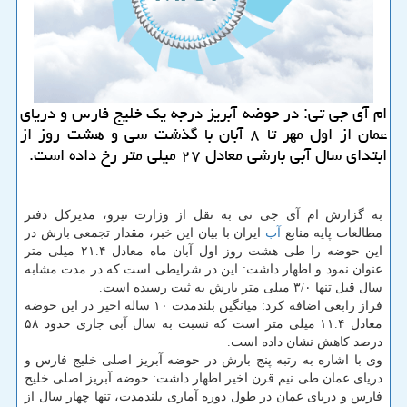
ام آی جی تی: در حوضه آبریز درجه یك خلیج فارس و دریای
عمان از اول مهر تا ۸ آبان با گذشت سی و هشت روز از
ابتدای سال آبی بارشی معادل ۲۷ میلی متر رخ داده است.
به گزارش ام آی جی تی به نقل از وزارت نیرو، مدیركل دفتر
مطالعات پایه منابع
آب
ایران با بیان این خبر، مقدار تجمعی بارش در
این حوضه را طی هشت روز اول آبان ماه معادل ۲۱.۴ میلی متر
عنوان نمود و اظهار داشت: این در شرایطی است كه در مدت مشابه
سال قبل تنها ۳/۰ میلی متر بارش به ثبت رسیده است.
فراز رابعی اضافه كرد: میانگین بلندمدت ۱۰ ساله اخیر در این حوضه
معادل ۱۱.۴ میلی متر است كه نسبت به سال آبی جاری حدود ۵۸
درصد كاهش نشان داده است.
وی با اشاره به رتبه پنج بارش در حوضه آبریز اصلی خلیج فارس و
دریای عمان طی نیم قرن اخیر اظهار داشت: حوضه آبریز اصلی خلیج
فارس و دریای عمان در طول دوره آماری بلندمدت، تنها چهار سال از