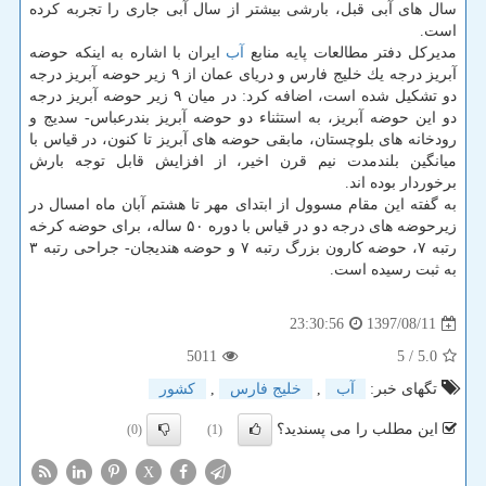
سال های آبی قبل، بارشی بیشتر از سال آبی جاری را تجربه كرده
است.
مدیركل دفتر مطالعات پایه منابع
آب
ایران با اشاره به اینكه حوضه
آبریز درجه یك خلیج فارس و دریای عمان از ۹ زیر حوضه آبریز درجه
دو تشكیل شده است، اضافه كرد: در میان ۹ زیر حوضه آبریز درجه
دو این حوضه آبریز، به استثناء دو حوضه آبریز بندرعباس- سدیج و
رودخانه های بلوچستان، مابقی حوضه های آبریز تا كنون، در قیاس با
میانگین بلندمدت نیم قرن اخیر، از افزایش قابل توجه بارش
برخوردار بوده اند.
به گفته این مقام مسوول از ابتدای مهر تا هشتم آبان ماه امسال در
زیرحوضه های درجه دو در قیاس با دوره ۵۰ ساله، برای حوضه كرخه
رتبه ۷، حوضه كارون بزرگ رتبه ۷ و حوضه هندیجان- جراحی رتبه ۳
به ثبت رسیده است.
1397/08/11
23:30:56
5011
/ 5
5.0
تگهای خبر:
آب
,
خلیج فارس
,
كشور
این مطلب را می پسندید؟
(0)
(1)
X