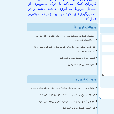
کاربران کمک می‌کند تا درک عمیق‌تری از
مسائل مربوط به انرژی داشته باشند و در
تصمیم‌گیری‌های خود در این زمینه، موفق‌تر
عمل کنند
پربیننده ترین ها
استقبال گسترده سرمایه گذاران از مشارکت در راه اندازی
نیروگاه های خورشیدی
نظارت بر خودرو های وارداتی دو مرحله ای شد این خودرو ها
اجازه ورود ندارند
شیب ریزش قیمت خودرو تند شد
سقوط سنگین قیمت خودرو
پربحث ترین ها
عملیات اجرایی جریمه مالیاتی شرکت ملی نفت متوقف شده است
چرا وقتی نرخ ارز می ریزد، قیمت خودرو جهش می کند؟
ناترازی آب و برق با جذب سرمایه گذاری برطرف می شود
دور تغییر قیمت خودرو تند شد