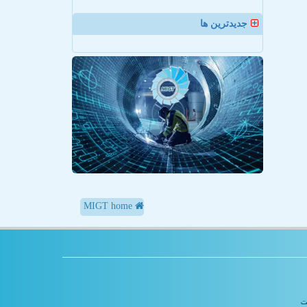
جدیدترین ها
MIGT home
یت