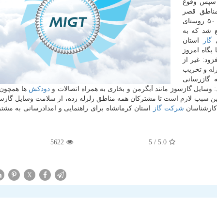
: سپس وقوع
ر مناطق قصر
بخشی از این مناطق و حدود ۵۰ روستای
ع شد كه به
ی
گاز
استان
گاه امروز
ود: غیر از
له و تخریب
 گازرسانی
 وسایل گازسوز مانند آبگرمن و بخاری به همراه اتصالات و
دودكش
ها همچون 
د بدین سبب لازم است تا مشتركان همه مناطق زلزله زده، از سلامت وسایل گازسو
 كارشناسان
شركت
گاز
استان كرمانشاه برای راهنمایی و امدادرسانی به مشت
5622
/ 5
5.0
X