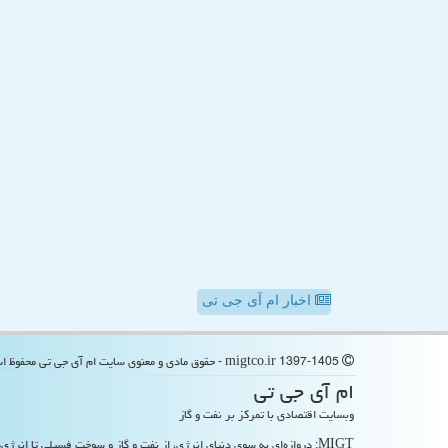
اخبار ام آی جی تی
migtco.ir 1397-1405 - حقوق مادی و معنوی سایت ام آی جی تی محفوظ است
ام آی جی تی
وبسایت اقتصادی با تمرکز بر نفت و گاز
MIGT: دروازه‌ای به سوی دنیای انرژی، از نفت و گاز و سوخت فسیلی تا انرژی