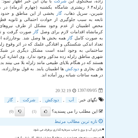
زاده، سخنگوی این
شركت
با بیان این خبر اظهار نمود
زلزله۶.۴ ریشتری شامگاه یكشنبه (چهارم آذرماه) د
شیرین، سرپل ذهاب،
گاز
تابعه به سبب جلوگیری از حوادث احتمالی و ثانویه قط
محض اطمینان از عدم وجود مشكل از طرف نیروها
كرمانشاه اقدامات لازم برای وصل
گاز
صورت گرفت و تا پ
به صورت كامل
گاز
همه بخش ها وصل شد. بوجارزاده افز
تعداد اندكی شكستگی و افتادگی علمك كه در اثر وقوع زلز
ساختمانی به وجود آمده است مشكل دیگری در شبكه
شهری مناطق زلزله زده مذكور وجود ندارد. وی اشاره كرد:
هستند كه در هنگام بلایای طبیعی مانند زلزله بلا می بینن
های بخاری و
دودكش
ها اطمینان یابند. به قول بوجارزاده،
در همه ساعات شبانه روز آماده اند.
1397/09/05
20:32:19
تگهای خبر:
آب
,
دودكش
,
شركت
,
گاز
این مطلب را می پسندید؟
(0)
(1)
تازه ترین مطالب مرتبط
ناترازی آب و برق با جذب سرمایه گذاری برطرف می شود
توسعه سیستم های هوشمند در منطقه 8 عملیات انتقال گاز شتاب گرفت