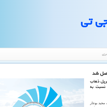
جی تی
نرژی
 وصل شد
سرپل ذهاب
 نسبت به
 مجید بوجار