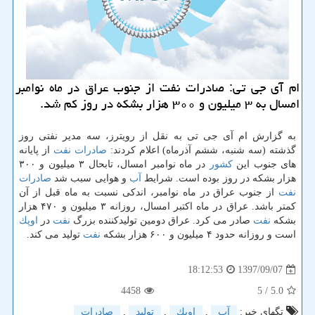
ام آی جی تی: صادرات نفت از جنوب عراق در ماه نوامبر
امسال به ۳ میلیون و ۳۰۰ هزار بشكه در روز كم شد.
به گزارش ام آی جی تی به نقل از رویترز، سه مدیر نفتی روز
گذشته (سه شنبه، ششم آذرماه) اعلام كردند:
صادرات
نفت
از پایانه
های جنوب این
كشور
در ماه نوامبر امسال، تابحال ۳ میلیون و ۳۰۰
هزار بشكه در روز بوده است. شرایط
آب
و هوایی سبب شد
صادرات
نفت
از جنوب عراق در ماه نوامبر، اندكی نسبت به ماه قبل از آن
كمتر باشد. عراق در ماه اكتبر امسال، روزانه ۳ میلیون و ۴۷۰ هزار
بشكه
نفت
صادر می كرد. عراق دومین تولیدكننده بزرگ
نفت
در
اوپك
است و روزانه حدود ۴ میلیون و ۶۰۰ هزار بشكه
نفت
تولید می كند.
1397/09/07
18:12:53
4458
/ 5
5.0
تگهای خبر:
آب
,
اوپك
,
تولید
,
صادرات