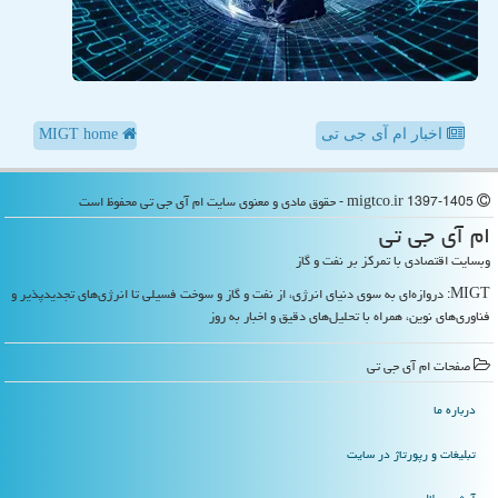
اخبار ام آی جی تی
MIGT home
migtco.ir 1397-1405 - حقوق مادی و معنوی سایت ام آی جی تی محفوظ است
ام آی جی تی
وبسایت اقتصادی با تمرکز بر نفت و گاز
MIGT: دروازه‌ای به سوی دنیای انرژی، از نفت و گاز و سوخت فسیلی تا انرژی‌های تجدیدپذیر و
فناوری‌های نوین، همراه با تحلیل‌های دقیق و اخبار به روز
صفحات ام آی جی تی
درباره ما
تبلیغات و رپورتاژ در سایت