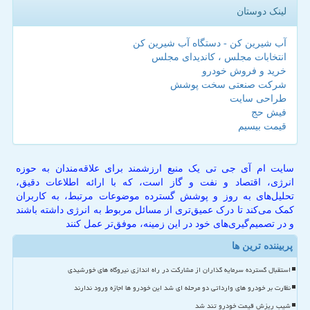
لینک دوستان
آب شیرین کن - دستگاه آب شیرین کن
انتخابات مجلس ، کاندیدای مجلس
خرید و فروش خودرو
شرکت صنعتی سخت پوشش
طراحی سایت
فیش حج
قیمت بیسیم
سایت ام آی جی تی یک منبع ارزشمند برای علاقه‌مندان به حوزه
انرژی، اقتصاد و نفت و گاز است، که با ارائه اطلاعات دقیق،
تحلیل‌های به روز و پوشش گسترده موضوعات مرتبط، به کاربران
کمک می‌کند تا درک عمیق‌تری از مسائل مربوط به انرژی داشته باشند
و در تصمیم‌گیری‌های خود در این زمینه، موفق‌تر عمل کنند
پربیننده ترین ها
استقبال گسترده سرمایه گذاران از مشارکت در راه اندازی نیروگاه های خورشیدی
نظارت بر خودرو های وارداتی دو مرحله ای شد این خودرو ها اجازه ورود ندارند
شیب ریزش قیمت خودرو تند شد