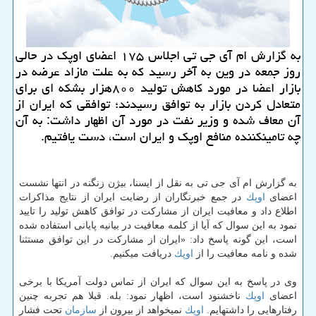
به گزارش ام آی جی تی اجلاس ۱۷۵ اعضای اوپك در حالی
روز جمعه در وین به آخر رسید كه به علت مازاد عرضه در
بازار اعضا در مورد كاهش تولید ۸۰۰هزار بشكه ای برای
متعادل كردن بازار به توافق رسیدند؛ توافقی كه ایران از
آن معاف شده و وزیر نفت در مورد آن اظهار داشت: به آن
چه تامین‎كننده منافع اوپك و ایران است، دست یافتیم.
به گزارش ام آی جی تی به نقل از ایسنا، بیژن زنگنه در انتها نشست
اعضای
اوپك
در جمع خبرنگاران از رضایت ایران از نتایج مذاكرات
اطلاع داد و معافیت ایران از مشاركت در توافق كاهش تولید را تایید
نمود به این سوال كه آیا از كلمه معافیت در بیانیه پایانی استفاده شده
است، این گونه پاسخ داد: «ایران از مشاركت در این توافق مستثنا
شده و نامه معافیت را از
اوپك
دریافت می‎كنیم.
وی در پاسخ به این سوال كه ایران از تماس دولت آمریكا با برخی
اعضای
اوپك
ناخشنود است، اظهار نمود: بله. قبلا هم تجربه چنین
رفتارهایی را داشته‎ایم.
اوپك
نمی‎خواهد از بیرون از
سازمان
تحت فشار