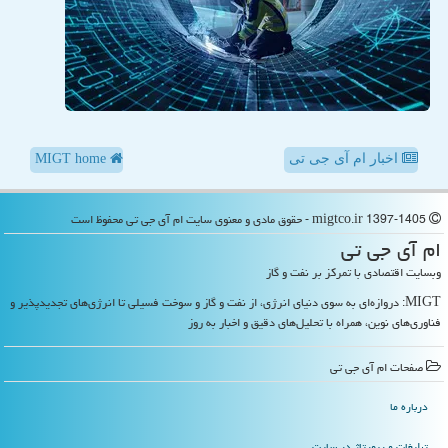
اخبار ام آی جی تی
MIGT home
migtco.ir 1397-1405 - حقوق مادی و معنوی سایت ام آی جی تی محفوظ است
ام آی جی تی
وبسایت اقتصادی با تمرکز بر نفت و گاز
MIGT: دروازه‌ای به سوی دنیای انرژی، از نفت و گاز و سوخت فسیلی تا انرژی‌های تجدیدپذیر و
فناوری‌های نوین، همراه با تحلیل‌های دقیق و اخبار به روز
صفحات ام آی جی تی
درباره ما
تبلیغات و رپورتاژ در سایت