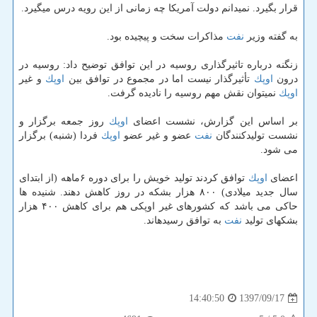
قرار بگیرد. نمی‎دانم دولت آمریكا چه زمانی از این رویه درس می‎گیرد.
به گفته وزیر
نفت
مذاكرات سخت و پیچیده بود.
زنگنه درباره تاثیرگذاری روسیه در این توافق توضیح داد: روسیه در
درون
اوپك
تأثیرگذار نیست اما در مجموع در توافق بین
اوپك
و غیر
اوپك
نمی‎توان نقش مهم روسیه را نادیده گرفت.
بر اساس این گزارش، نشست اعضای
اوپك
روز جمعه برگزار و
نشست تولیدكنندگان
نفت
عضو و غیر عضو
اوپك
فردا (شنبه) برگزار
می شود.
اعضای
اوپك
توافق كردند تولید خویش را برای دوره ۶ماهه (از ابتدای
سال جدید میلادی) ۸۰۰ هزار بشكه در روز كاهش دهند. شنیده ها
حاكی می باشد كه كشورهای غیر اوپكی هم برای كاهش ۴۰۰ هزار
بشكه‎ای تولید
نفت
به توافق رسیده‎اند.
1397/09/17
14:40:50