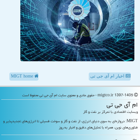
اخبار ام آی جی تی
MIGT home
migtco.ir 1397-1405 - حقوق مادی و معنوی سایت ام آی جی تی محفوظ است
ام آی جی تی
وبسایت اقتصادی با تمرکز بر نفت و گاز
MIGT: دروازه‌ای به سوی دنیای انرژی، از نفت و گاز و سوخت فسیلی تا انرژی‌های تجدیدپذیر و
فناوری‌های نوین، همراه با تحلیل‌های دقیق و اخبار به روز