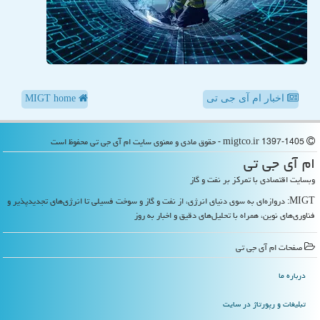
اخبار ام آی جی تی
MIGT home
migtco.ir 1397-1405 - حقوق مادی و معنوی سایت ام آی جی تی محفوظ است
ام آی جی تی
وبسایت اقتصادی با تمرکز بر نفت و گاز
MIGT: دروازه‌ای به سوی دنیای انرژی، از نفت و گاز و سوخت فسیلی تا انرژی‌های تجدیدپذیر و
فناوری‌های نوین، همراه با تحلیل‌های دقیق و اخبار به روز
صفحات ام آی جی تی
درباره ما
تبلیغات و رپورتاژ در سایت