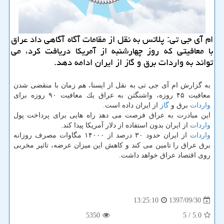
ام آی جی تی: پلاتس به نقل از مقامات آگاه آگاهی داد عراق
با معافیتی كه روز چهارشنبه از آمریكا دریافت كرد، می
تواند به واردات برق و گاز از ایران ادامه دهد.
به گزارش ام آی جی تی به نقل از ایسنا، هم زمان با منقضی شدن
معافیت ۴۵ روزه، واشنگتن به عراق یك معافیت ۹۰ روزه برای
واردات
برق و
گاز
از ایران داده است.
این مبادرت به عراق فرصت می دهد راه هایی برای پرداخت پول
واردات
از ایران بدون استفاده از دلار آمریكا پیدا كند.
واردات
از ایران حدود ۳۰ درصد از ۱۴۰۰۰ مگاوات مصرف روزانه
برق عراق را تامین می كند و كاهش این میزان عرضه، تاثیر مخربی
روی اقتصاد عراق خواهد داشت.
1397/09/30
13:25:10
5350
/ 5
5.0