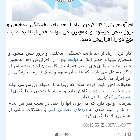
ام آی جی تی: كار كردن زیاد از حد باعث خستگی، بدخلقی و
بروز تنش میشود و همچنین می تواند خطر ابتلا به دیابت
نوع دو را افزاریش دهد.
کار کردن زیاد از حد باعث خستگی، بدخلقی و بروز تنش میشود و
همچنین میتواند خطر ابتلا به
دیابت
نوع 2 را افزاریش دهد. همچنین
خطر ابتلا به بیماری های ستون فقرات در کارمندان 30 درصد بیشتر از
دیگر مشاغل می باشد که علت آن شیوه و سبک نادرست زندگی در
این افراد می باشد.
تحقیقات اخیر ثابت کرده است که روزانه 10 دقیقه ورزش می تواند
این خطرات را به شدت کاهش داده و به نشاط شخص و جلوگیری از
افسردگی
کمک شایانی نماید.
تمریناتی وجود دارد که می توان آنها را حتی در پشت میز نیز انجام
داد تا از مبتلا شدن به
دردهای عضلانی کمر
و مشکلات ناشی از
نشستن زیاد جلوگیری کرد.
1397/11/09
00:45:55
5837
/ 5
5.0