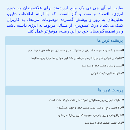
سایت ام آی جی تی یک منبع ارزشمند برای علاقه‌مندان به حوزه
انرژی، اقتصاد و نفت و گاز است، که با ارائه اطلاعات دقیق،
تحلیل‌های به روز و پوشش گسترده موضوعات مرتبط، به کاربران
کمک می‌کند تا درک عمیق‌تری از مسائل مربوط به انرژی داشته باشند
و در تصمیم‌گیری‌های خود در این زمینه، موفق‌تر عمل کنند
پربیننده ترین ها
استقبال گسترده سرمایه گذاران از مشارکت در راه اندازی نیروگاه های خورشیدی
نظارت بر خودرو های وارداتی دو مرحله ای شد این خودرو ها اجازه ورود ندارند
شیب ریزش قیمت خودرو تند شد
سقوط سنگین قیمت خودرو
پربحث ترین ها
عملیات اجرایی جریمه مالیاتی شرکت ملی نفت متوقف شده است
چرا وقتی نرخ ارز می ریزد، قیمت خودرو جهش می کند؟
ناترازی آب و برق با جذب سرمایه گذاری برطرف می شود
دور تغییر قیمت خودرو تند شد