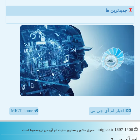
جدیدترین ها
اخبار ام آی جی تی
MIGT home
migtco.ir 1397-1405 - حقوق مادی و معنوی سایت ام آی جی تی محفوظ است
ام آی جی تی