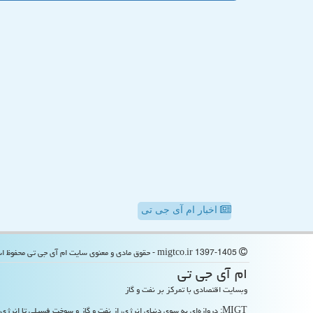
اخبار ام آی جی تی
migtco.ir 1397-1405 - حقوق مادی و معنوی سایت ام آی جی تی محفوظ است
ام آی جی تی
وبسایت اقتصادی با تمرکز بر نفت و گاز
MIGT: دروازه‌ای به سوی دنیای انرژی، از نفت و گاز و سوخت فسیلی تا انرژی