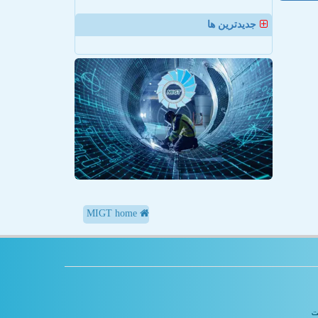
جدیدترین ها
MIGT home
یت