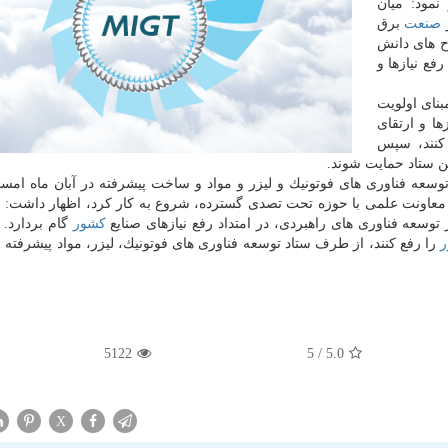
مود: میان
ر
صنعت
برق
ح های دانش
فع نیازها و
بنای اولویت
ا و ارتقای
نند، سپس
ین ستاد حمایت شوند.
توسعه فناوری های فوتونیك و لیزر و مواد و ساخت پیشرفته در آبان ماه امسا
 معاونت علمی با حوزه تحت تصدی گسترده، شروع به كار كرد، اظهار داشت: ا
ز توسعه فناوری های راهبردی، در امتداد رفع نیازهای صنایع
كشور
گام بردارد. 
را رفع كنند، از طرف ستاد توسعه فناوری های فوتونیك، لیزر، مواد پیشرفته
5122
/ 5
5.0
X