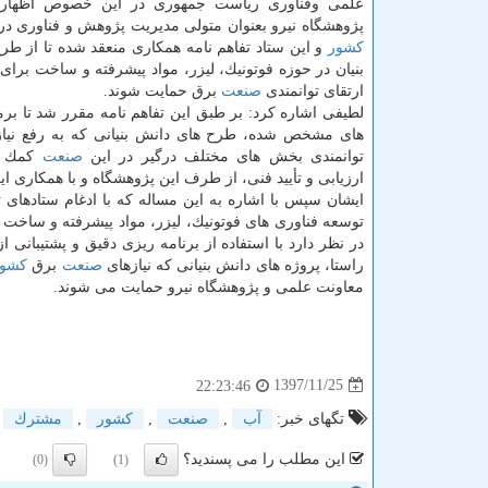
علمی وفناوری ریاست جمهوری در این خصوص اظهار ن
پژوهشگاه نیرو بعنوان متولی مدیریت پژوهش و فناوری د
كشور
و این ستاد تفاهم نامه همكاری منعقد شده تا از طر
بنیان در حوزه فوتونیك، لیزر، مواد پیشرفته و ساخت برای ر
ارتقای توانمندی
صنعت
برق حمایت شوند.
لطیفی اشاره كرد: بر طبق این تفاهم نامه مقرر شد تا برم
های مشخص شده، طرح های دانش بنیانی كه به رفع نیازه
توانمندی بخش های مختلف درگیر در این
صنعت
كمك ك
ارزیابی و تأیید فنی، از طرف این پژوهشگاه و با همكاری ا
ایشان سپس با اشاره به این مساله كه با ادغام ستادهای 
توسعه فناوری های فوتونیك، لیزر، مواد پیشرفته و ساخت
در نظر دارد با استفاده از برنامه ریزی دقیق و پشتیبانی ا
راستا، پروژه های دانش بنیانی كه نیازهای
صنعت
برق
كشور
معاونت علمی و پژوهشگاه نیرو حمایت می شوند.
1397/11/25
22:23:46
تگهای خبر:
آب
,
صنعت
,
كشور
,
مشترك
این مطلب را می پسندید؟
(0)
(1)