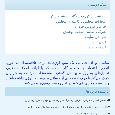
لینک دوستان
آب شیرین کن - دستگاه آب شیرین کن
انتخابات مجلس ، کاندیدای مجلس
خرید و فروش خودرو
شرکت صنعتی سخت پوشش
طراحی سایت
فیش حج
قیمت بیسیم
سایت ام آی جی تی یک منبع ارزشمند برای علاقه‌مندان به حوزه
انرژی، اقتصاد و نفت و گاز است، که با ارائه اطلاعات دقیق،
تحلیل‌های به روز و پوشش گسترده موضوعات مرتبط، به کاربران
کمک می‌کند تا درک عمیق‌تری از مسائل مربوط به انرژی داشته باشند
و در تصمیم‌گیری‌های خود در این زمینه، موفق‌تر عمل کنند
پربیننده ترین ها
استقبال گسترده سرمایه گذاران از مشارکت در راه اندازی نیروگاه های خورشیدی
نظارت بر خودرو های وارداتی دو مرحله ای شد این خودرو ها اجازه ورود ندارند
شیب ریزش قیمت خودرو تند شد