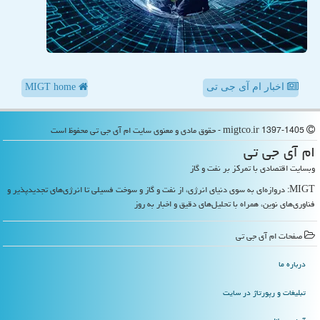
اخبار ام آی جی تی
MIGT home
migtco.ir 1397-1405 - حقوق مادی و معنوی سایت ام آی جی تی محفوظ است
ام آی جی تی
وبسایت اقتصادی با تمرکز بر نفت و گاز
MIGT: دروازه‌ای به سوی دنیای انرژی، از نفت و گاز و سوخت فسیلی تا انرژی‌های تجدیدپذیر و
فناوری‌های نوین، همراه با تحلیل‌های دقیق و اخبار به روز
صفحات ام آی جی تی
درباره ما
تبلیغات و رپورتاژ در سایت