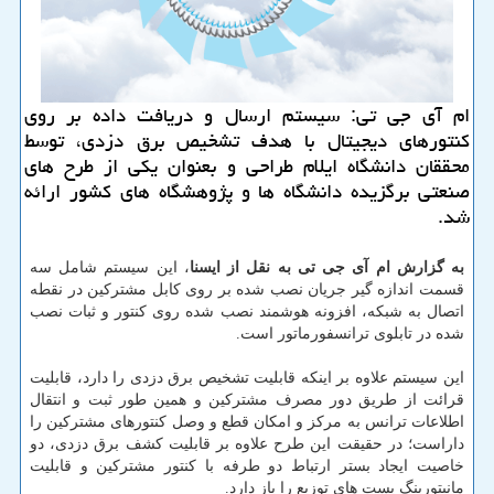
ام آی جی تی: سیستم ارسال و دریافت داده بر روی
كنتورهای دیجیتال با هدف تشخیص برق دزدی، توسط
محققان دانشگاه ایلام طراحی و بعنوان یكی از طرح های
صنعتی برگزیده دانشگاه ها و پژوهشگاه های كشور ارائه
شد.
به گزارش ام آی جی تی به نقل از ایسنا
، این سیستم شامل سه
قسمت اندازه گیر جریان نصب شده بر روی كابل مشتركین در نقطه
اتصال به شبكه، افزونه هوشمند نصب شده روی كنتور و ثبات نصب
شده در تابلوی ترانسفورماتور است.
این سیستم علاوه بر اینكه قابلیت تشخیص برق دزدی را دارد، قابلیت
قرائت از طریق دور مصرف مشتركین و همین طور ثبت و انتقال
اطلاعات ترانس به مركز و امكان قطع و وصل كنتورهای مشتركین را
داراست؛ در حقیقت این طرح علاوه بر قابلیت كشف برق دزدی، دو
خاصیت ایجاد بستر ارتباط دو طرفه با كنتور مشتركین و قابلیت
مانیتورینگ پست های توزیع را باز دارد.