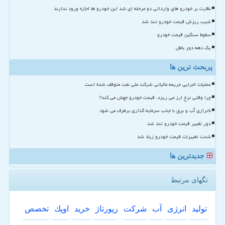
نظارت بر خودرو های وارداتی دو مرحله ای شد این خودرو ها اجازه ورود ندارند
شیب ریزش قیمت خودرو تند شد
سقوط سنگین قیمت خودرو
یک دهه دور باطل
پربحث ترین ها
عملیات اجرایی جریمه مالیاتی شرکت ملی نفت متوقف شده است
چرا وقتی نرخ ارز می ریزد، قیمت خودرو جهش می کند؟
ناترازی آب و برق با جذب سرمایه گذاری برطرف می شود
دور تغییر قیمت خودرو تند شد
شدت تغییرات قیمت خودرو زیاد شد
جدیدترین ها
تگهای مرتبط
تولید
انرژی
آب
شركت
رپورتاژ
خرید
اوپك
تخصص