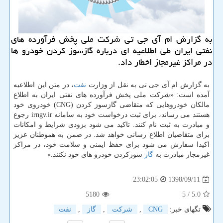
به گزارش ام آی جی تی شركت ملی پخش فرآورده های
نفتی ایران طی اطلاعیه ای درباره گازسوز كردن خودرو ها
در مراكز غیرمجاز اخطار داد.
به گزارش ام آی جی تی به نقل از وزارت
نفت
، در متن این اطلاعیه
آمده است: «شركت ملی پخش فرآورده های نفتی ایران به اطلاع
مالكان خودروهایی كه متقاضی گازسوز كردن (CNG) خودروی خود
هستند می رساند، برای ثبت درخواست خود به سامانه irngv.ir رجوع
و مبادرت به ثبت نام كنند. تاكید می شود بزودی شرایط و امكانات
برای متقاضیان اطلاع رسانی خواهد شد. در ضمن به هموطنان عزیز
اكیدا سفارش می شود برای حفظ ایمنی و سلامت خود، در مراكز
غیرمجاز مبادرت به
گاز
سوزكردن خودرو های خود نكنند.»
1398/09/11
23:02:05
5180
/ 5
5.0
تگهای خبر:
CNG
,
شركت
,
گاز
,
نفت