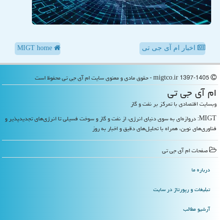
اخبار ام آی جی تی
MIGT home
migtco.ir 1397-1405 - حقوق مادی و معنوی سایت ام آی جی تی محفوظ است
ام آی جی تی
وبسایت اقتصادی با تمرکز بر نفت و گاز
MIGT: دروازه‌ای به سوی دنیای انرژی، از نفت و گاز و سوخت فسیلی تا انرژی‌های تجدیدپذیر و
فناوری‌های نوین، همراه با تحلیل‌های دقیق و اخبار به روز
صفحات ام آی جی تی
درباره ما
تبلیغات و رپورتاژ در سایت
آرشیو مطالب