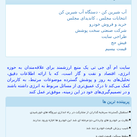
آب شیرین کن - دستگاه آب شیرین کن
انتخابات مجلس ، کاندیدای مجلس
خرید و فروش خودرو
شرکت صنعتی سخت پوشش
طراحی سایت
فیش حج
قیمت بیسیم
سایت ام آی جی تی یک منبع ارزشمند برای علاقه‌مندان به حوزه
انرژی، اقتصاد و نفت و گاز است، که با ارائه اطلاعات دقیق،
تحلیل‌های به روز و پوشش گسترده موضوعات مرتبط، به کاربران
کمک می‌کند تا درک عمیق‌تری از مسائل مربوط به انرژی داشته باشند
و در تصمیم‌گیری‌های خود در این زمینه، موفق‌تر عمل کنند
پربیننده ترین ها
استقبال گسترده سرمایه گذاران از مشارکت در راه اندازی نیروگاه های خورشیدی
نظارت بر خودرو های وارداتی دو مرحله ای شد این خودرو ها اجازه ورود ندارند
شیب ریزش قیمت خودرو تند شد
سقوط سنگین قیمت خودرو