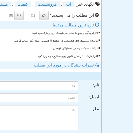
تگهای خبر:
آب
,
فرونشست
,
كیفیت
,
مشتر
این مطلب را می پسندید؟
(0)
(1)
تازه ترین مطالب مرتبط
ناترازی آب و برق با جذب سرمایه گذاری برطرف می شود
توسعه سیستم های هوشمند در منطقه 8 عملیات انتقال گاز شتاب گرفت
جزئیات سوخت رسانی به ناوگان اربعین
افزایش ۱۳ درصدی تامین برق صنایع در دوره گرم
نظرات بینندگان در مورد این مطلب
ن
نام:
ایمیل:
نظر: