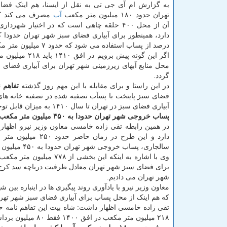
به گزارش ام آی جی تی به نقل از ایسنا، هم اینک فض
تهران حدود ۱۸۰ میلیون متر مکعب
آب
آن از محل ۴۰۰ حلقه چاهی است که در اختیار شهردا
دارد، همینطور برای آبیاری فضای سبز شهر تهران حدودا ک
درصد از پساب استفاده می شود که ح
اگر این گونه پیش برویم در ا
محل منابع آبهای زیرزمینی شهر تهران برای آبیاری فضای 
گردد.
در این راستا و برای مقابله با این مهم روز گذشته
تفاهم 
فضای سبز پایتخت با پسآب تصفیه شده در تصفیه خانه های 
آبیاری فضای سبز در تهران تا سال ۱۴۱۰ به میزان قابل توجهی کاسته می شود و منبع اصلی تأمین آبیاری تهران پساب تصفیه خانه ها خواهد بود.
پساب خروجی شهر تهران حدودا به ۴۵۰ میلیون متر مکعب می رسد
دارد و این طرح در
سالجاری، پساب خروجی شهر تهران حدودا به ۴۵۰ میلیون متر مکعب خواهد رسید.
برای فضای سبز شهر تهران معادل ظرفیت دریاچه سد کرج اس
شهر تهران می دادیم.
معاون وزیر نیرو با یادآوری روند پیگیری ها در اینباره بین
که هم اینک از محل پساب برای آبیاری فضای سبز شهر تهران استفاده می شود ب
تقی زاده خامسی اظهار داشت: شاه بیت این تفاهم نامه حف
۲۱۸ میلیون متر مکعب در افق ۱۴۰۰ فقط ۸۰ میلیون برداشت می شود که این هم قابل کاهش است.