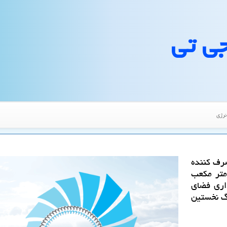
جی تی
نرژی
رف كننده
 حدود ۲۰۰ میلیون متر مكعب
اری فضای
نگ نخستین