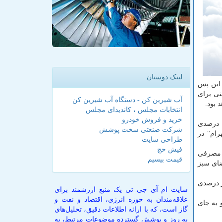
لینک دوستان
 این پس
نی برای
آب شیرین کن - دستگاه آب شیرین کن
انتخابات مجلس ، کاندیدای مجلس
خرید و فروش خودرو
در همین رابطه تقی زاده خامسی معاون وزیر نیرو اظهار داشت: طرح جامع جمع آوری فاضلاب شهر تهران پیشرفت فیزیکی حدود ۶۸ درصدی
شرکت صنعتی سخت پوشش
زبهرام" در
طراحی سایت
فیش حج
نمود: میزان آب مصرفی
قیمت بیسیم
ضای سبز
ار درصدی
سایت ام آی جی تی یک منبع ارزشمند برای
علاقه‌مندان به حوزه انرژی، اقتصاد و نفت و
 به جای
گاز است، که با ارائه اطلاعات دقیق، تحلیل‌های
به روز و پوشش گسترده موضوعات مرتبط، به