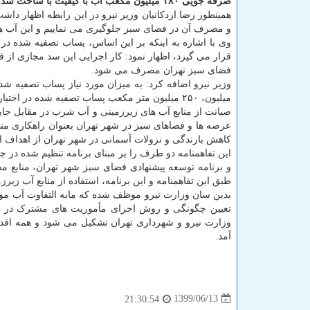
صرفه جویی ۱۸۰ میلیون مکعب آب با کیفیت با ساخت سد مجازی در تهران
همینطور رضا اردکانیان وزیر نیرو در این رابطه اظهار داش
و مصرف آن در فضای سبز جلوگیری می نماییم و این آب ها
وی با اشاره به اینکه بر این اساس، پساب تصفیه شده در 
فضای سبز تهران مصرف می شود.
میلیون، ۲۵۰ میلیون متر مکعب پساب تصفیه شده در اختیار شهرداری قرار خواهیم داد و به مرور چاه ها بسته می شود.
صیانت از منابع آب های زیرزمینی و آب شرب در مقابل جا
عرصه ها و فضاهای سبز در شهر تهران بعنوان راهکاری من
کاهش بارندگی و نزولات آسمانی در شهر تهران از اهداف 
طبق این تفاهمنامه و این برنامه، استفاده از منابع آب زیر
بدین سان وزارت نیرو موظف شده که مابه التفاوت آب مورد 
تعیین چگونگی و روش اجرای مأموریت های مشترک در جه
وزارت نیرو و شهرداری تهران تشکیل می شود و همه اقدا
آمد.
1399/06/13
21:30:54