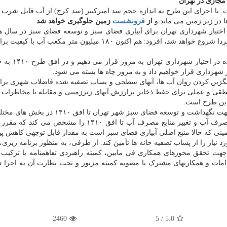
ت: با اجرای این طرح به اندازه حجم سد امیرکبیر (سد کرج) از آب قابل شرب ب
 در زیر زمین می ماند و
از
فرونشست
زمین جلوگیری خواهد شد
.
اختیار شهرداری تهران برای آبیاری فضای سبز و توسعه فضای سبز در سال ها
قرار می گیرد، اظهار نمود: کار اجرایی این سد مجازی از فردا شروع خواهد شد، افزود: هم اکنون ۱۸۰ میلیون متر مکع
یگزین کردن روان آب ها، آبهای سطحی و پساب تصفیه شده فاضلاب شهری برای
طقی و عملی برای حفظ ذخایر پرارزش آبهای زیرزمینی و مقابله با مخاطرات 
این طرح است.
این تفاهمنامه دو طرف را بر مبنای برنامه تنظیم شده در جهت نگهداشت و توسعه فضای سبز شهر ت
و برنامه توسعه پیشنهادی فضای سبز شهر تهران، منابع مصرف آب و تغییر منابع مصرف آب تا افق ۱۴۱۰ را 
زمینی که حالا منبع اصلی آبیاری فضای سبز است به مقدار قابل توجهی کاهش پید
نیاز را از پساب تصفیه خانه ها تأمین کند. از طرفی، به منظور برنامه ریزی،
ت تحقق محورهای همکاری فی مابین، کمیته راهبردی تفاهمنامه با ترکیب
مات و همکاریهای مشترک با مصوبه کمیته مزبور و تحت نظارت آن به اجرا د
2460
/ 5
5.0