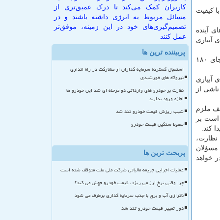
کاربران کمک می‌کند تا درک عمیق‌تری از
ا کیفیت
مسائل مربوط به انرژی داشته باشند و در
تصمیم‌گیری‌های خود در این زمینه، موفق‌تر
ی آینده
عمل کنند
ب آب با کیفیت برای آبیاری
پربیننده ترین ها
وزیر نیرو اضافه کرد: به میزان مورد نیاز پساب تصفیه شده در اختیار شهرداری تهران به مرور قرار می دهیم و در افق طرح ۱۴۱۰ به جای ۱۸۰
استقبال گسترده سرمایه گذاران از مشارکت در راه اندازی
نیروگاه های خورشیدی
 آبیاری
ناشی از
نظارت بر خودرو های وارداتی دو مرحله ای شد این خودرو ها
اجازه ورود ندارند
هران تا افق ۱۴۱۰ در بخش های مختلف ملزم
شیب ریزش قیمت خودرو تند شد
مشخص می کند که مقرر است بر
سقوط سنگین قیمت خودرو
ا کند.
 نظارت،
 مسؤلان
پربحث ترین ها
ر خواهد
عملیات اجرایی جریمه مالیاتی شرکت ملی نفت متوقف شده است
چرا وقتی نرخ ارز می ریزد، قیمت خودرو جهش می کند؟
ناترازی آب و برق با جذب سرمایه گذاری برطرف می شود
دور تغییر قیمت خودرو تند شد