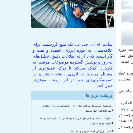
سایت ام آی جی تی یک منبع ارزشمند برای
یت مورد
علاقه‌مندان به حوزه انرژی، اقتصاد و نفت و
فق عمل
گاز است، که با ارائه اطلاعات دقیق، تحلیل‌های
ن تمامی
به روز و پوشش گسترده موضوعات مرتبط، به
کاربران کمک می‌کند تا درک عمیق‌تری از
 و عملا
مسائل مربوط به انرژی داشته باشند و در
استفاده
تصمیم‌گیری‌های خود در این زمینه، موفق‌تر
عمل کنند
 ماشینی
پربیننده ترین ها
قدام به
استقبال گسترده سرمایه گذاران از مشارکت در راه اندازی
ل
ترجمه
نیروگاه های خورشیدی
رجمه دو
نظارت بر خودرو های وارداتی دو مرحله ای شد این خودرو ها
اده شده
اجازه ورود ندارند
رجمه در
شیب ریزش قیمت خودرو تند شد