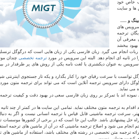
ب خاص خود
 ها و سایت
 و .....
ز سرویس های
گان ترجمه
 از زمان معرفی آن
بهبود ببخشد
ربات انجام می گیرد. زبان فارسی یکی از زبان هایی است که درگوگل ترنسل
 در ثانیه ای انجام دهد. البته این سرویس در مورد
ترجمه تخصصی
چندان مو
ن سرویس به عنوان دیکشنری یا لغت نامه یکی از روش های پر طرفدار در بی
ل توانست با سرعت رقبای خود را کنار بگذارد و یکه تاز جستجوی اینترنتی شود
گوگل دارای سرویس ترجمه آنلاین است که می تواند برای ترجمه متون مورد 
 می نماید.
نموده اند با تمرکز بر روی زبان فارسی سعی در بهبود دقت و کیفیت ترجمه
قدام به ترجمه متون مختلف نماید. تمامی این سایت ها در کمتر از چند ثانیه ا
هتر، سرعت ترجمه ماشینی قابل قیاس با ترجمه انسانی نیست و اگر به دنبا
راه حل پیشنهادی باشد. جالب این جا است که در برخی از کشورها موسسات ت
 انجام می شود و اصلاح ترجمه ماشینی که در آن از ماشین های ترجمه استف
ارائه ترجمه متن تخصصی در رشته های مختلف باشد، استفاده از ماشین های ت
ی کیفیت چندانی نیست.