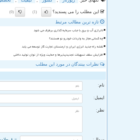
تگهای خبر:
رپورتاژ
,
كشور
,
كیفیت
,
تخصص
این مطلب را می پسندید؟
(0)
(1)
تازه ترین مطالب مرتبط
ناترازی آب و برق با جذب سرمایه گذاری برطرف می شود
چه کسانی مجاز به واردات خودرو نو هستند؟
نقشه راه جدید انرژی ایران و ارمنستان تجارت گاز توسعه می یابد
افزایش سقف تسهیلات تجدیدپذیرها و حمایت ویژه از توان تولید داخلی
نظرات بینندگان در مورد این مطلب
ن
نام:
ایمیل:
نظر:
سوال:
= ۸ بعلاوه ۳