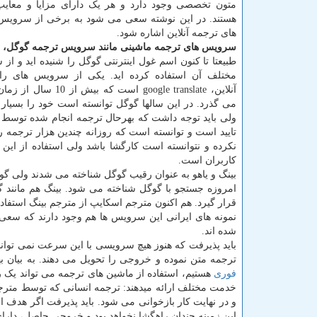
متون تخصصی وجود دارد و هر یک دارای مزایا و معای
هستند. در این نوشته سعی می شود به برخی از سرویس
های ترجمه آنلاین اشاره شود.
سرویس های ترجمه ماشینی مانند سرویس ترجمه گوگل، بینگ
طبیعتا تا کنون اسم غول اینترنتی گوگل را شنیده اید و ا
مختلف آن استفاده کرده اید. یکی از سرویس های رای
آنلاین،
google translate
است که بیش از 10 سال
می گذرد. در این سالها گوگل توانسته است خود را بسیار 
ولی باید توجه داشت که بهرحال ترجمه انجام شده توسط 
تایید است و توانسته است که روزانه چندین هزار ترجمه را
نکرده و نتوانسته است کارگشا باشد ولی استفاده از ای
کاربران است.
بینگ و یاهو به عنوان رقیب گوگل شناخته می شدند ولی گوگ
امروزه جستجو با گوگل شناخته می شود. بینگ هم مانند 
قرار گیرد. هم اکنون مترجم اسکایپ از مترجم بینگ استفاده
نمونه های ایرانی این سرویس ها هم وجود دارند که سعی 
شده اند.
باید پذیرفت که هنوز هیچ سرویسی با این سرعت نمی تواند ا
ترجمه متن نموده و خروجی را تحویل می دهند. به بیان ب
فوری
هستیم، استفاده از ماشین های ترجمه می تواند یک 
خدمت مختلف ارائه میدهند: ترجمه انسانی که توسط مترجم
و در نهایت کار بازخوانی می شود. باید پذیرفت اگر هدف 
این زمینه چندان راهگشا نخواهد بود و خروجی حاصل، دارا