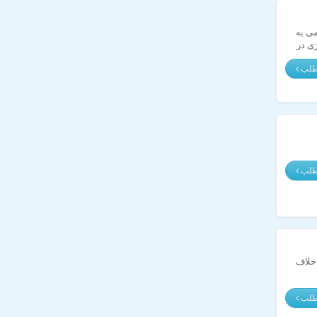
می به
نرژی در
مطلب
مطلب
 خلاف
مطلب