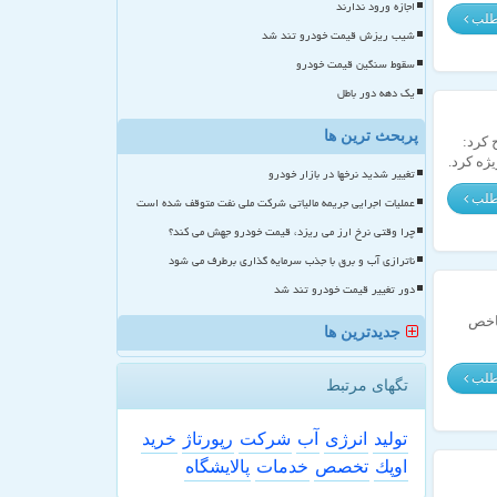
اجازه ورود ندارند
مطلب
شیب ریزش قیمت خودرو تند شد
سقوط سنگین قیمت خودرو
یک دهه دور باطل
پربحث ترین ها
 کرد:
ژه کرد.
تغییر شدید نرخها در بازار خودرو
مطلب
عملیات اجرایی جریمه مالیاتی شرکت ملی نفت متوقف شده است
چرا وقتی نرخ ارز می ریزد، قیمت خودرو جهش می کند؟
ناترازی آب و برق با جذب سرمایه گذاری برطرف می شود
دور تغییر قیمت خودرو تند شد
شاخص
جدیدترین ها
مطلب
تگهای مرتبط
تولید
انرژی
آب
شركت
رپورتاژ
خرید
اوپك
تخصص
خدمات
پالایشگاه