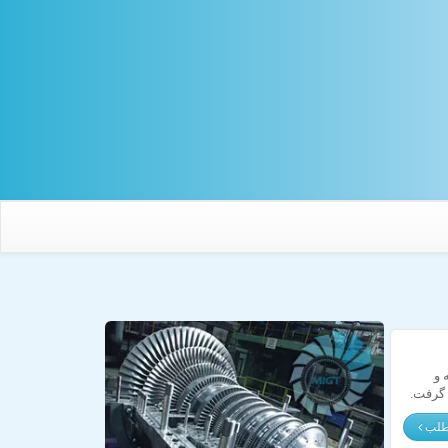
 و
 گرفت.
مطلب