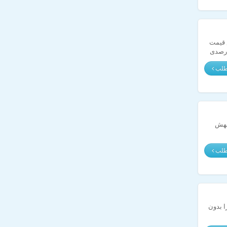
فزایش قیمت
ذشته، با نرخ ۶۱.۲۲ دلار دادوستد شد در صورتیکه در یک ماه گذشته کاهش ۴.۰۲درصدی
مطلب
 جهش
مطلب
ا بدون